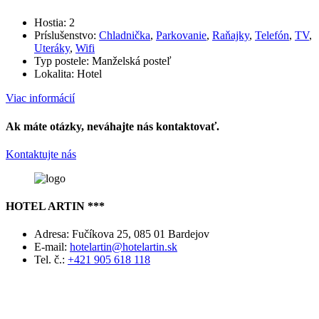
Hostia:
2
Príslušenstvo:
Chladnička
,
Parkovanie
,
Raňajky
,
Telefón
,
TV
,
Uteráky
,
Wifi
Typ postele:
Manželská posteľ
Lokalita:
Hotel
Viac informácií
Ak máte otázky, neváhajte nás kontaktovať.
Kontaktujte nás
HOTEL ARTIN ***
Adresa:
Fučíkova 25, 085 01 Bardejov
E-mail:
hotelartin@hotelartin.sk
Tel. č.:
+421 905 618 118