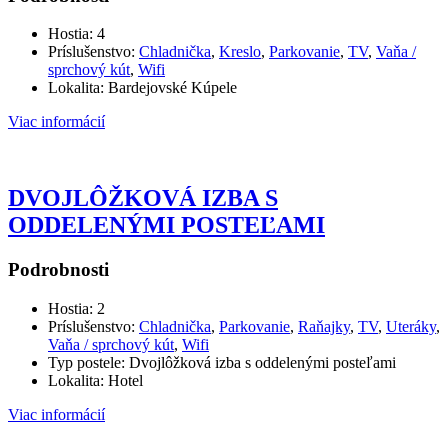
Hostia:
4
Príslušenstvo:
Chladnička
,
Kreslo
,
Parkovanie
,
TV
,
Vaňa /
sprchový kút
,
Wifi
Lokalita:
Bardejovské Kúpele
Viac informácií
DVOJLÔŽKOVÁ IZBA S
ODDELENÝMI POSTEĽAMI
Podrobnosti
Hostia:
2
Príslušenstvo:
Chladnička
,
Parkovanie
,
Raňajky
,
TV
,
Uteráky
,
Vaňa / sprchový kút
,
Wifi
Typ postele:
Dvojlôžková izba s oddelenými posteľami
Lokalita:
Hotel
Viac informácií