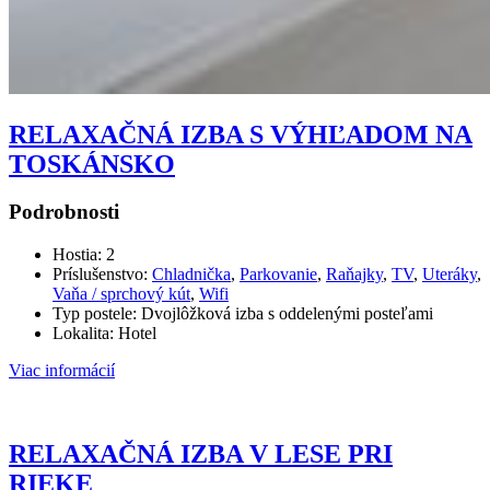
RELAXAČNÁ IZBA S VÝHĽADOM NA
TOSKÁNSKO
Podrobnosti
Hostia:
2
Príslušenstvo:
Chladnička
,
Parkovanie
,
Raňajky
,
TV
,
Uteráky
,
Vaňa / sprchový kút
,
Wifi
Typ postele:
Dvojlôžková izba s oddelenými posteľami
Lokalita:
Hotel
Viac informácií
RELAXAČNÁ IZBA V LESE PRI
RIEKE