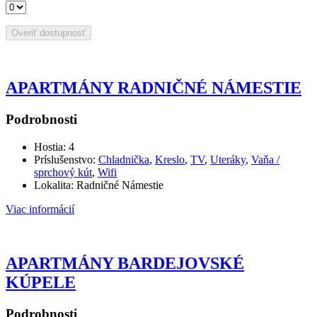
APARTMÁNY RADNIČNÉ NÁMESTIE
Podrobnosti
Hostia:
4
Príslušenstvo:
Chladnička
,
Kreslo
,
TV
,
Uteráky
,
Vaňa /
sprchový kút
,
Wifi
Lokalita:
Radničné Námestie
Viac informácií
APARTMÁNY BARDEJOVSKÉ
KÚPELE
Podrobnosti