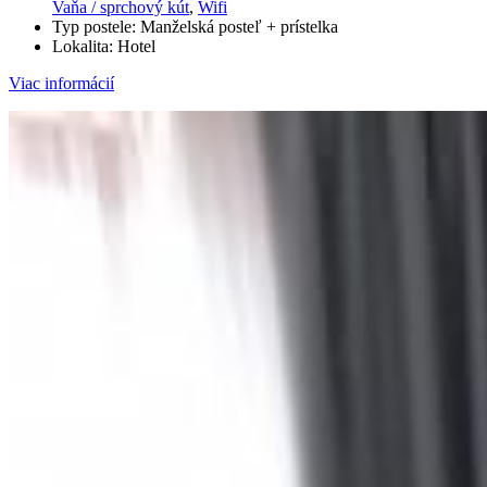
Vaňa / sprchový kút
,
Wifi
Typ postele:
Manželská posteľ + prístelka
Lokalita:
Hotel
Viac informácií