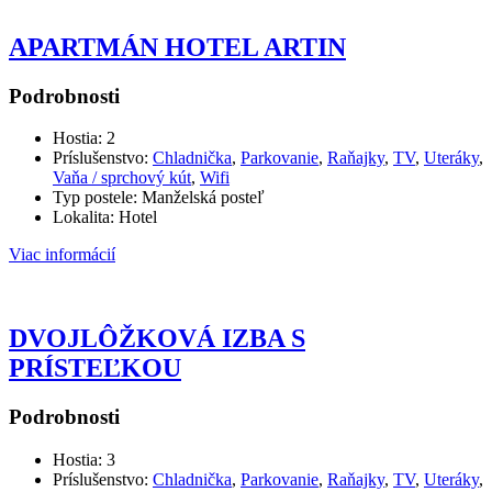
APARTMÁN HOTEL ARTIN
Podrobnosti
Hostia:
2
Príslušenstvo:
Chladnička
,
Parkovanie
,
Raňajky
,
TV
,
Uteráky
,
Vaňa / sprchový kút
,
Wifi
Typ postele:
Manželská posteľ
Lokalita:
Hotel
Viac informácií
DVOJLÔŽKOVÁ IZBA S
PRÍSTEĽKOU
Podrobnosti
Hostia:
3
Príslušenstvo:
Chladnička
,
Parkovanie
,
Raňajky
,
TV
,
Uteráky
,