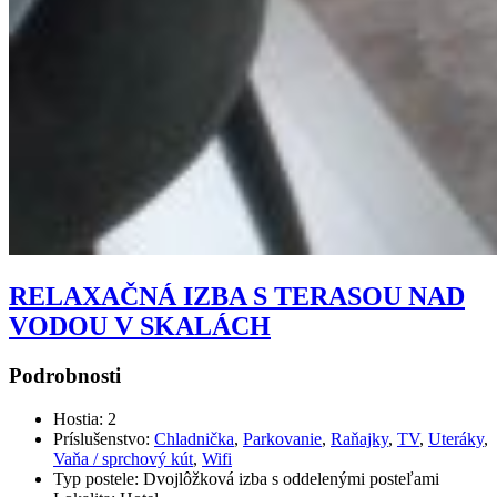
RELAXAČNÁ IZBA S TERASOU NAD
VODOU V SKALÁCH
Podrobnosti
Hostia:
2
Príslušenstvo:
Chladnička
,
Parkovanie
,
Raňajky
,
TV
,
Uteráky
,
Vaňa / sprchový kút
,
Wifi
Typ postele:
Dvojlôžková izba s oddelenými posteľami