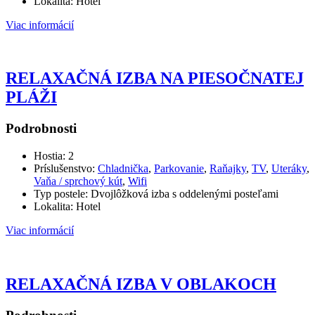
Lokalita:
Hotel
Viac informácií
RELAXAČNÁ IZBA NA PIESOČNATEJ
PLÁŽI
Podrobnosti
Hostia:
2
Príslušenstvo:
Chladnička
,
Parkovanie
,
Raňajky
,
TV
,
Uteráky
,
Vaňa / sprchový kút
,
Wifi
Typ postele:
Dvojlôžková izba s oddelenými posteľami
Lokalita:
Hotel
Viac informácií
RELAXAČNÁ IZBA V OBLAKOCH