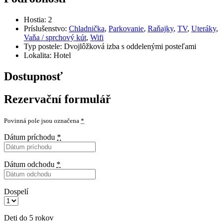
Hostia:
2
Príslušenstvo:
Chladnička
,
Parkovanie
,
Raňajky
,
TV
,
Uteráky
,
Vaňa / sprchový kút
,
Wifi
Typ postele:
Dvojlôžková izba s oddelenými posteľami
Lokalita:
Hotel
Dostupnosť
Rezervační formulář
Povinná pole jsou označena
*
Dátum príchodu
*
Dátum odchodu
*
Dospelí
Deti do 5 rokov