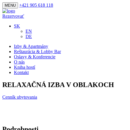
+421 905 618 118
MENU
Rezervovať
SK
EN
DE
Izby & Apartmány
Reštaurácia & Lobby Bar
Oslavy & Konferencie
O nás
Kniha hostí
Kontakt
RELAXAČNÁ IZBA V OBLAKOCH
Cenník ubytovania
Podrobnosti