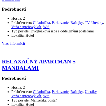
Podrobnosti
Hostia:
2
Príslušenstvo:
Chladnička
,
Parkovanie
,
Raňajky
,
TV
,
Uteráky
,
Vaňa / sprchový kút
,
Wifi
Typ postele:
Dvojlôžková izba s oddelenými posteľami
Lokalita:
Hotel
Viac informácií
RELAXAČNÝ APARTMÁN S
MANDALAMI
Podrobnosti
Hostia:
2
Príslušenstvo:
Chladnička
,
Parkovanie
,
Raňajky
,
Uteráky
,
Vaňa / sprchový kút
,
Wifi
Typ postele:
Manželská posteľ
Lokalita:
Hotel