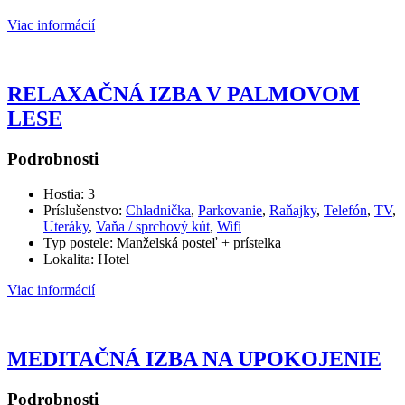
Viac informácií
RELAXAČNÁ IZBA V PALMOVOM
LESE
Podrobnosti
Hostia:
3
Príslušenstvo:
Chladnička
,
Parkovanie
,
Raňajky
,
Telefón
,
TV
,
Uteráky
,
Vaňa / sprchový kút
,
Wifi
Typ postele:
Manželská posteľ + prístelka
Lokalita:
Hotel
Viac informácií
MEDITAČNÁ IZBA NA UPOKOJENIE
Podrobnosti