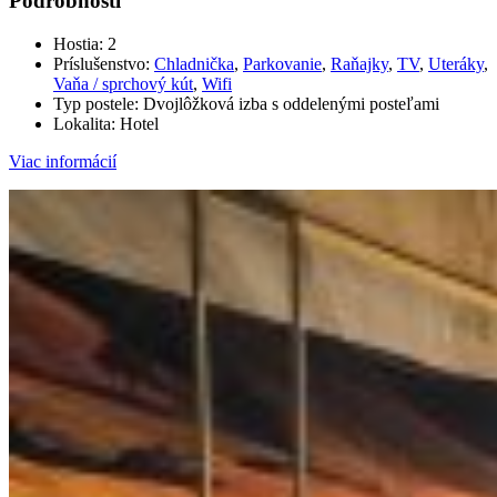
Podrobnosti
Hostia:
2
Príslušenstvo:
Chladnička
,
Parkovanie
,
Raňajky
,
TV
,
Uteráky
,
Vaňa / sprchový kút
,
Wifi
Typ postele:
Dvojlôžková izba s oddelenými posteľami
Lokalita:
Hotel
Viac informácií